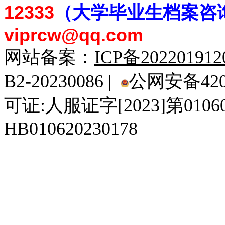
12333
（大学毕业生档案
咨
viprcw@qq.com
网站备案：
ICP备20220191
B2-20230086 |
公网安备4201
可证:人服证字[2023]第010
HB010620230178
929人才网
929招聘网
南方人才网
919人才网
939人才网
520人才
92
联合人才网
联合招聘网
888人才网
163人才网
163招聘网
985人才网
21
同城招聘网
毕业生求职网
域名抢注网
招聘人才网
中国直聘网
中国人才招聘网
中
直聘招聘网
人才网
武汉人才网
520人才网
28人才网
最新招聘信息
最